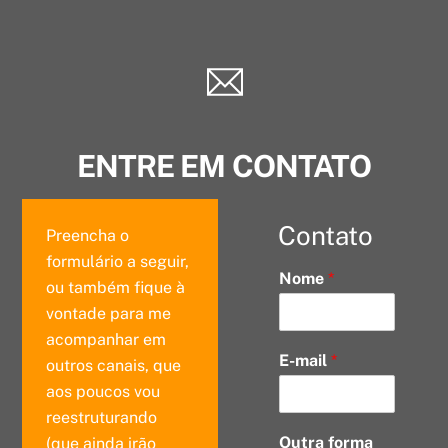
Skip
to
content
Icon
label
ENTRE EM CONTATO
Contato
Preencha o
formulário a seguir,
Nome
*
ou também fique à
vontade para me
acompanhar em
E-mail
*
outros canais, que
aos poucos vou
reestruturando
Outra forma
(que ainda irão