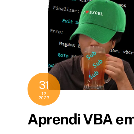
31
12
2023
Aprendi VBA e