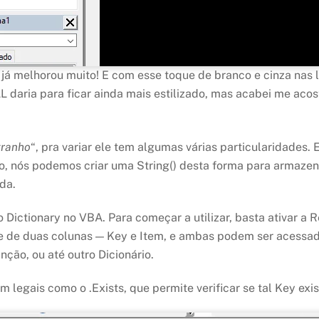
á melhorou muito! E com esse toque de branco e cinza nas le
 daria para ficar ainda mais estilizado, mas acabei me ac
tranho
“, pra variar ele tem algumas várias particularidades.
ão, nós podemos criar uma String() desta forma para armazen
da.
Dictionary no VBA. Para começar a utilizar, basta ativar a R
s e de duas colunas — Key e Item, e ambas podem ser acessad
ção, ou até outro Dicionário.
legais como o .Exists, que permite verificar se tal Key exis