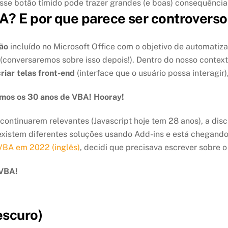
sse botão tímido pode trazer grandes (e boas) consequência
BA? E por que parece ser controver
ão
incluído no Microsoft Office com o objetivo de automatiz
(conversaremos sobre isso depois!). Dentro do nosso contexto 
criar telas front-end
(interface que o usuário possa interagir)
mos os 30 anos de VBA! Hooray!
ontinuarem relevantes (Javascript hoje tem 28 anos), a dis
existem diferentes soluções usando Add-ins e está chegando
VBA em 2022 (inglês)
, decidi que precisava escrever sobre o
 VBA!
escuro)